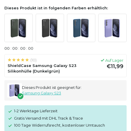
Dieses Produkt ist in folgenden Farben erhältlich:
0
0
:
0
0
:
0
0
:
0
0
(10)
Auf Lager
ShieldCase Samsung Galaxy S23
€11,99
Silikonhülle (Dunkelgrün)
Dieses Produkt ist geeignet für:
Samsung Galaxy S23
1-2 Werktage Lieferzeit
Gratis Versand mit DHL Track & Trace
100 Tage Widerrufsrecht, kostenloser Umtausch