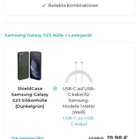
Beliebte Kombinationen
Samsung Galaxy S23 Hülle + Ladegerät
ShieldCase
USB-C auf USB-
Samsung Galaxy
C kabel für
S23 Silikonhülle
Samsung-
(Dunkelgrün)
Modelle 1 Meter
(Weiß)
USB-C-zu-USB-
C-Kabel
19,98 €
Sie sparen 18%
23,98 €