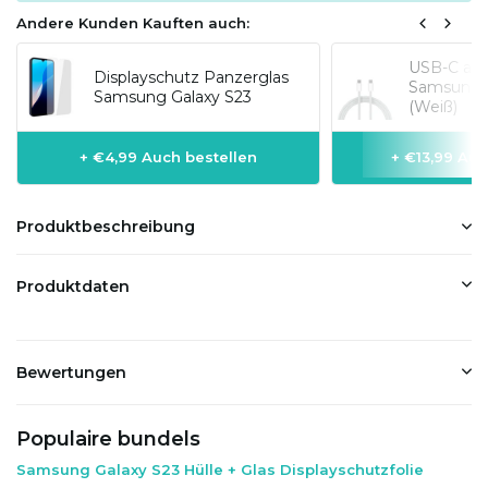
Andere Kunden Kauften auch:
USB-C auf 
Displayschutz Panzerglas
Samsung-M
Samsung Galaxy S23
(Weiß)
+ €4,99 Auch bestellen
+ €13,99 Auc
Produktbeschreibung
Produktdaten
Bewertungen
Populaire bundels
Samsung Galaxy S23 Hülle + Glas Displayschutzfolie