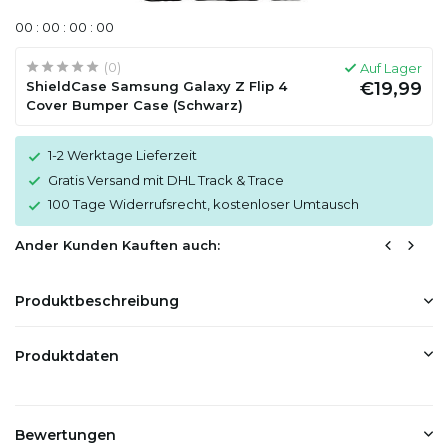
0
0
:
0
0
:
0
0
:
0
0
(0)
Auf Lager
ShieldCase Samsung Galaxy Z Flip 4
€19,99
Cover Bumper Case (Schwarz)
1-2 Werktage Lieferzeit
Gratis Versand mit DHL Track & Trace
100 Tage Widerrufsrecht, kostenloser Umtausch
Ander Kunden Kauften auch:
Produktbeschreibung
Produktdaten
Bewertungen