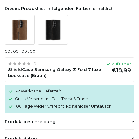
Dieses Produkt ist in folgenden Farben erhältlich:
0
0
:
0
0
:
0
0
:
0
0
(0)
Auf Lager
ShieldCase Samsung Galaxy Z Fold 7 luxe
€18,99
bookcase (Braun)
1-2 Werktage Lieferzeit
Gratis Versand mit DHL Track & Trace
100 Tage Widerrufsrecht, kostenloser Umtausch
Produktbeschreibung
Produktdaten