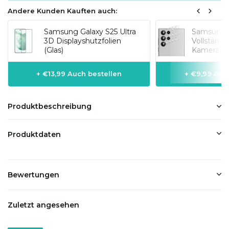
Andere Kunden Kauften auch:
Samsung Galaxy S25 Ultra
Samsung G
3D Displayshutzfolien
Vollständi
(Glas)
Kameraobj
+ €13,99 Auch bestellen
+ €9,99 Auc
Produktbeschreibung
Produktdaten
Bewertungen
Zuletzt angesehen