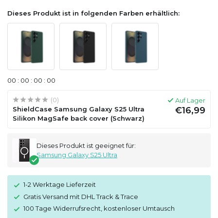
Dieses Produkt ist in folgenden Farben erhältlich:
0
0
:
0
0
:
0
0
:
0
0
(0)
Auf Lager
ShieldCase Samsung Galaxy S25 Ultra
€16,99
Silikon MagSafe back cover (Schwarz)
Dieses Produkt ist geeignet für:
Samsung Galaxy S25 Ultra
1-2 Werktage Lieferzeit
Gratis Versand mit DHL Track & Trace
100 Tage Widerrufsrecht, kostenloser Umtausch