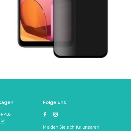
sagen
Folge uns
ne
4.6
ops
Melden Sie sich für unseren