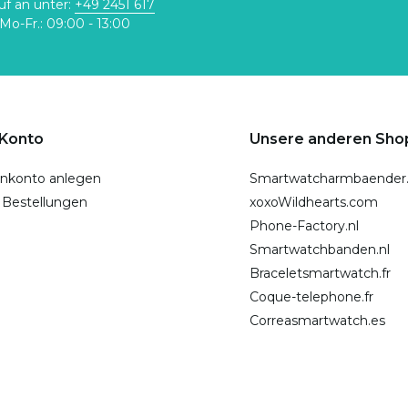
uf an unter:
+49 2451 617
Mo-Fr.: 09:00 - 13:00
 Konto
Unsere anderen Sho
nkonto anlegen
Smartwatcharmbaender
 Bestellungen
xoxoWildhearts.com
Phone-Factory.nl
Smartwatchbanden.nl
Braceletsmartwatch.fr
Coque-telephone.fr
Correasmartwatch.es