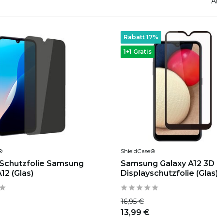
A
Rabatt 17%
1+1 Gratis
®
ShieldCase®
 Schutzfolie Samsung
Samsung Galaxy A12 3D
12 (Glas)
Displayschutzfolie (Glas
16,95 €
13,99 €