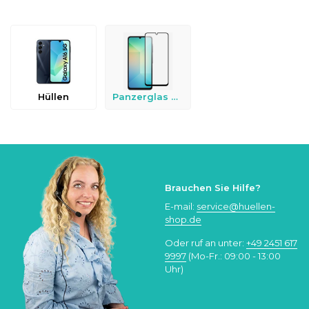
Hüllen
Panzerglas & Schutzfolien
Brauchen Sie Hilfe?
E-mail:
service@huellen-
shop.de
Oder ruf an unter:
+49 2451 617
9997
(Mo-Fr.: 09:00 - 13:00
Uhr)