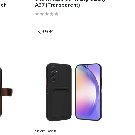
ach
A37 (Transparent)
13,99 €
ShieldCase®