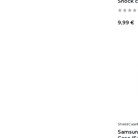
Shock c
9,99 €
ShieldCase
Samsun