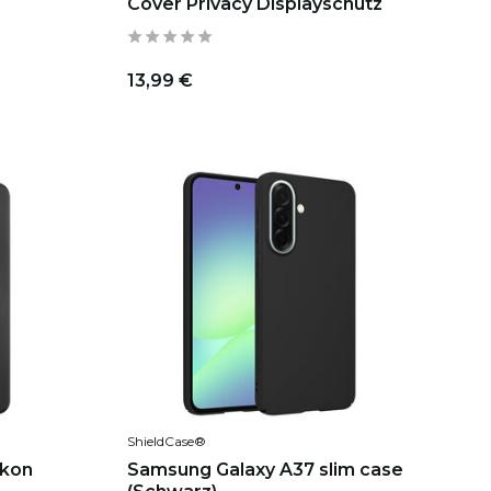
Cover Privacy Displayschutz
13,99 €
ShieldCase®
ikon
Samsung Galaxy A37 slim case