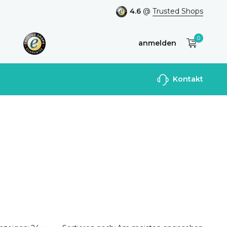
4.6
@
Trusted Shops
0
anmelden
Benutzerkonto
Kontakt
anlegen