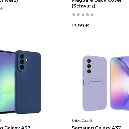
chwarz)
MagSafe Back Cover
(Schwarz)
13,99 €
®
ShieldCase®
g Galaxy A37
Samsung Galaxy A37