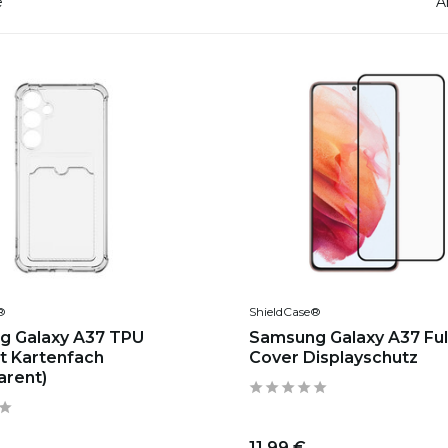
e
A
®
ShieldCase®
g Galaxy A37 TPU
Samsung Galaxy A37 Ful
it Kartenfach
Cover Displayschutz
arent)
11,99 €