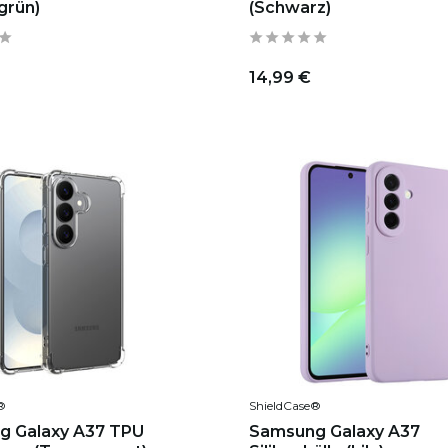
grün)
(Schwarz)
14,99 €
®
ShieldCase®
g Galaxy A37 TPU
Samsung Galaxy A37