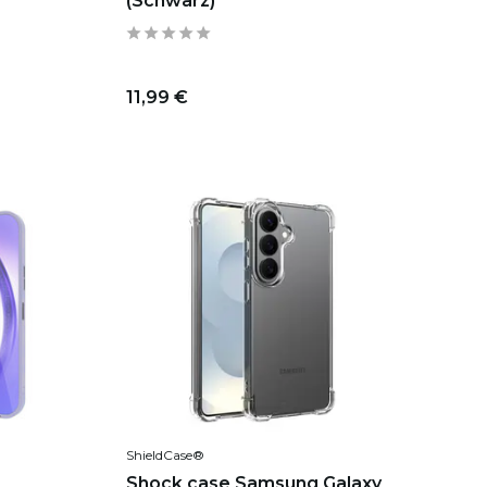
(Schwarz)
11,99 €
ShieldCase®
Shock case Samsung Galaxy