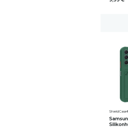
1-2 Werktage Lieferzeit
ShieldCase
Samsun
Silikonh