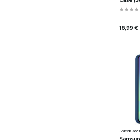
Case (S
18,99 €
ShieldCase
Samsun