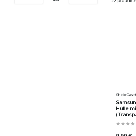
22 produkt
ShieldCase
Samsun
Hülle m
(Transp
9,99 €