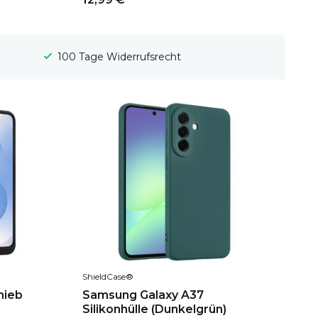
Gratis Versand
ShieldCase®
hieb
Samsung Galaxy A37
Silikonhülle (Dunkelgrün)