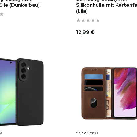
ülle (Dunkelbau)
Silikonhülle mit Kartenf
(Lila)
12,99 €
®
ShieldCase®