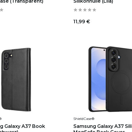
ase (Transparent)
Silikonhülle (Lila)
11,99 €
®
ShieldCase®
g Galaxy A37 Book
Samsung Galaxy A37 Sil