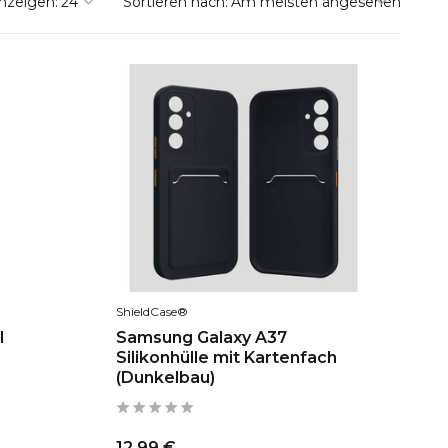
nzeigen:
Sortieren nach:
ShieldCase®
l
Samsung Galaxy A37
Silikonhülle mit Kartenfach
(Dunkelbau)
12,99 €