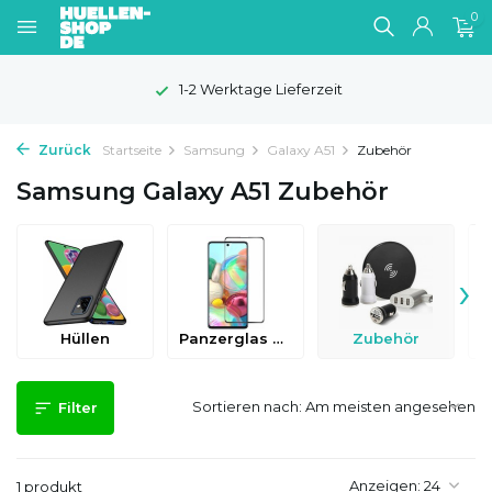
0
1-2 Werktage Lieferzeit
Zurück
Startseite
Samsung
Galaxy A51
Zubehör
Samsung Galaxy A51 Zubehör
›
Hüllen
Panzerglas & Schutzfolien
Zubehör
Sortieren nach:
Filter
Anzeigen:
1 produkt