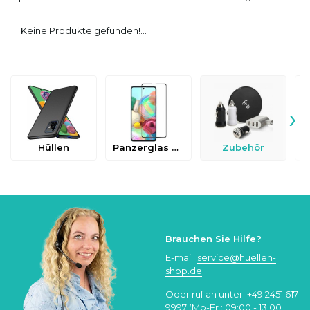
Keine Produkte gefunden!...
›
Hüllen
Panzerglas & Schutzfolien
Zubehör
Brauchen Sie Hilfe?
E-mail:
service@huellen-
shop.de
Oder ruf an unter:
+49 2451 617
9997
(Mo-Fr.: 09:00 - 13:00