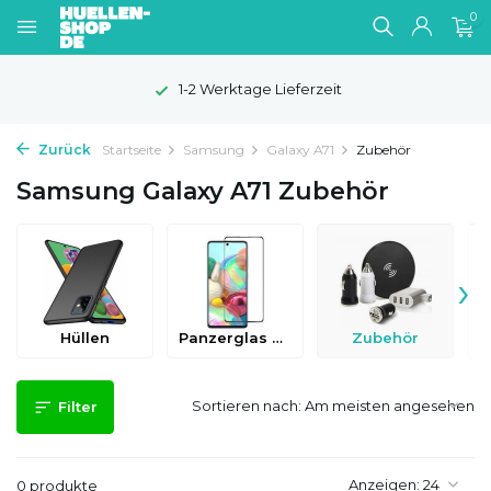
0
1-2 Werktage Lieferzeit
Zurück
Startseite
Samsung
Galaxy A71
Zubehör
Samsung Galaxy A71 Zubehör
›
Hüllen
Panzerglas & Schutzfolien
Zubehör
Sortieren nach:
Filter
Anzeigen:
0 produkte