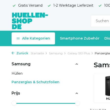
Gratis Versand
1-2 Werktage Lieferzeit
100
Alle Kategorien
Smartphone Zubehör
Di
Zurück
Startseite
Samsung
Galaxy S10 Plus
Panzerglas
Sams
Samsung
Hüllen
Panzerglas & Schutzfolien
Prijs
Hü