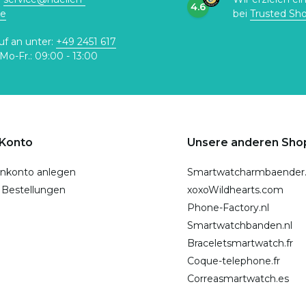
4.6
de
bei
Trusted Sh
uf an unter:
+49 2451 617
Mo-Fr.: 09:00 - 13:00
 Konto
Unsere anderen Sho
nkonto anlegen
Smartwatcharmbaender
 Bestellungen
xoxoWildhearts.com
Phone-Factory.nl
Smartwatchbanden.nl
Braceletsmartwatch.fr
Coque-telephone.fr
Correasmartwatch.es