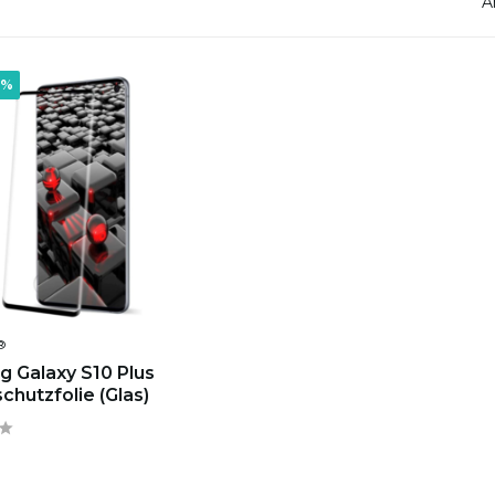
A
7%
®
 Galaxy S10 Plus
chutzfolie (Glas)