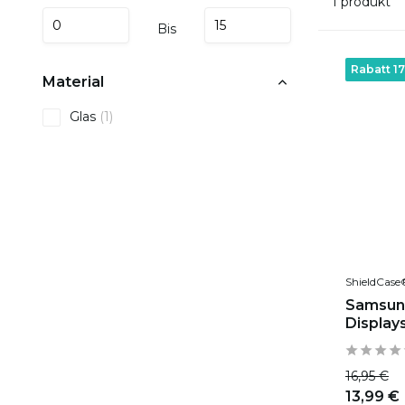
1 produkt
Bis
Rabatt 1
Material
Glas
(1)
ShieldCase
Samsung
Displays
16,95 €
13,99 €