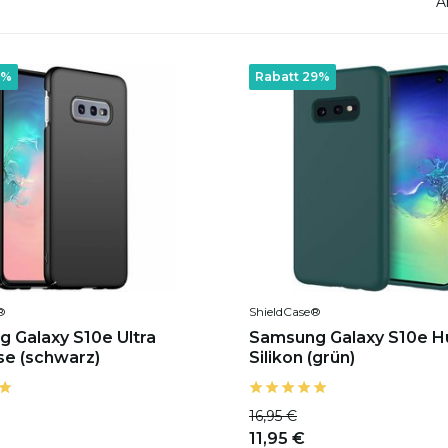
A
7%
Rabatt 29%
®
ShieldCase®
 Galaxy S10e Ultra
Samsung Galaxy S10e Hü
se (schwarz)
Silikon (grün)
16,95 €
11,95 €