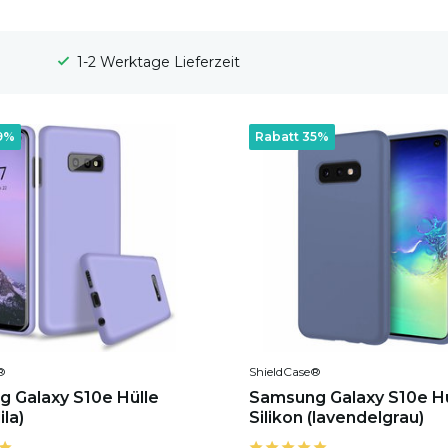
100 Tage Widerrufsrecht
9%
Rabatt 35%
®
ShieldCase®
 Galaxy S10e Hülle
Samsung Galaxy S10e Hü
ila)
Silikon (lavendelgrau)