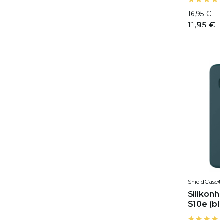
16,95 €
11,95 €
ShieldCase
Silikon
S10e (bl