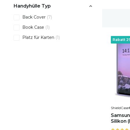
Handyhülle Typ
Back Cover
(7)
1-2 Werktage Lieferzeit
Book Case
(1)
Platz für Karten
(1)
Rabatt 2
ShieldCase
Samsung
Silikon (l