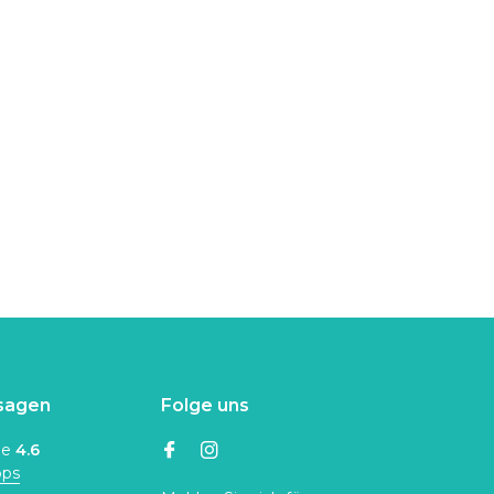
sagen
Folge uns
ne
4.6
ops