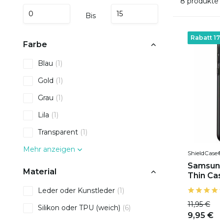
8 produkte
Bis
Rabatt 1
Farbe
Blau
(1)
Gold
(1)
Grau
(1)
Lila
(1)
Transparent
(1)
Mehr anzeigen
ShieldCase
Samsung
Material
Thin Ca
Leder oder Kunstleder
(1)
11,95 €
Silikon oder TPU (weich)
(6)
9,95 €