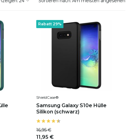
nzeigen:
Sortieren nach:
Rabatt 29%
ShieldCase®
lle
Samsung Galaxy S10e Hülle
Silikon (schwarz)
16,95 €
11,95 €