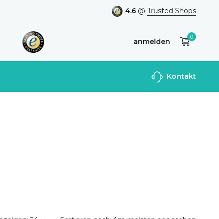
4.6
@
Trusted Shops
0
anmelden
Benutzerkonto
Kontakt
anlegen