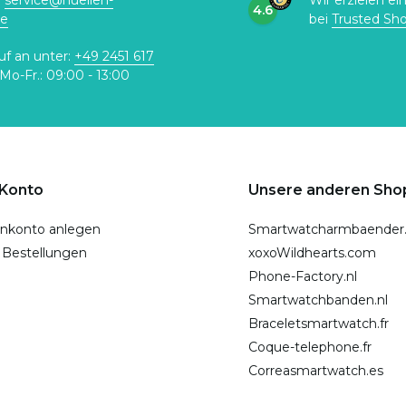
:
service@huellen-
Wir erzielen ei
4.6
de
bei
Trusted Sh
uf an unter:
+49 2451 617
Mo-Fr.: 09:00 - 13:00
 Konto
Unsere anderen Sho
nkonto anlegen
Smartwatcharmbaender
 Bestellungen
xoxoWildhearts.com
Phone-Factory.nl
Smartwatchbanden.nl
Braceletsmartwatch.fr
Coque-telephone.fr
Correasmartwatch.es