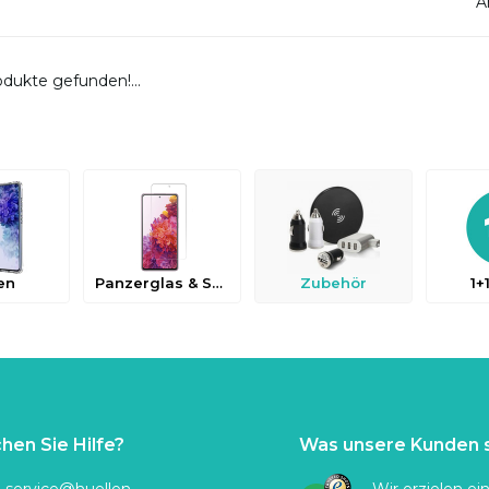
A
dukte gefunden!...
en
Panzerglas & Schutzfolien
Zubehör
1+
hen Sie Hilfe?
Was unsere Kunden 