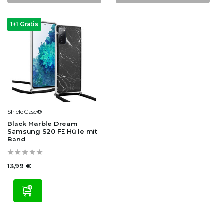
1+1 Gratis
ShieldCase®
Black Marble Dream
Samsung S20 FE Hülle mit
Band
13,99 €