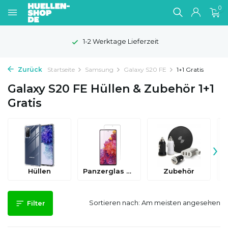
0
1-2 Werktage Lieferzeit
Zurück
Startseite
Samsung
Galaxy S20 FE
1+1 Gratis
Galaxy S20 FE Hüllen & Zubehör 1+1
Gratis
›
Hüllen
Panzerglas & Schutzfolien
Zubehör
Sortieren nach:
Filter