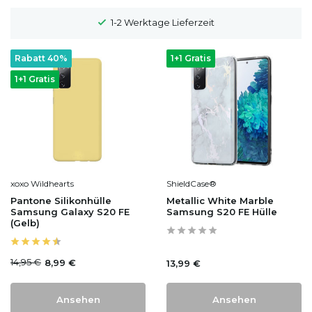
1-2 Werktage Lieferzeit
Rabatt 40%
1+1 Gratis
1+1 Gratis
xoxo Wildhearts
ShieldCase®
Pantone Silikonhülle
Metallic White Marble
Samsung Galaxy S20 FE
Samsung S20 FE Hülle
(Gelb)
14,95 €
8,99 €
13,99 €
Ansehen
Ansehen