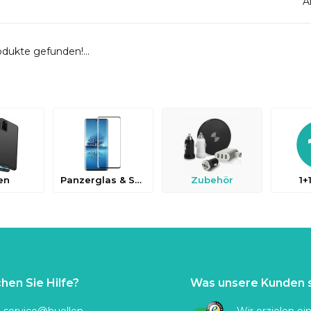
A
dukte gefunden!...
en
Panzerglas & Schutzfolien
Zubehör
1+
hen Sie Hilfe?
Was unsere Kunden 