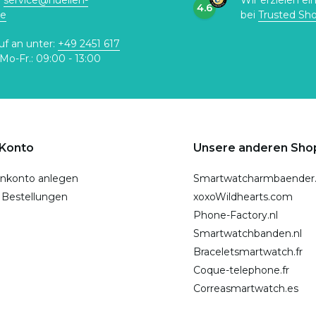
:
service@huellen-
Wir erzielen ei
4.6
de
bei
Trusted Sh
uf an unter:
+49 2451 617
Mo-Fr.: 09:00 - 13:00
 Konto
Unsere anderen Sho
nkonto anlegen
Smartwatcharmbaender
 Bestellungen
xoxoWildhearts.com
Phone-Factory.nl
Smartwatchbanden.nl
Braceletsmartwatch.fr
Coque-telephone.fr
Correasmartwatch.es