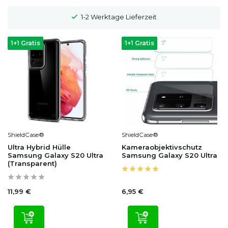
1-2 Werktage Lieferzeit
1+1 Gratis
1+1 Gratis
ShieldCase®
ShieldCase®
Ultra Hybrid Hülle
Kameraobjektivschutz
Samsung Galaxy S20 Ultra
Samsung Galaxy S20 Ultra
(Transparent)
11,99 €
6,95 €