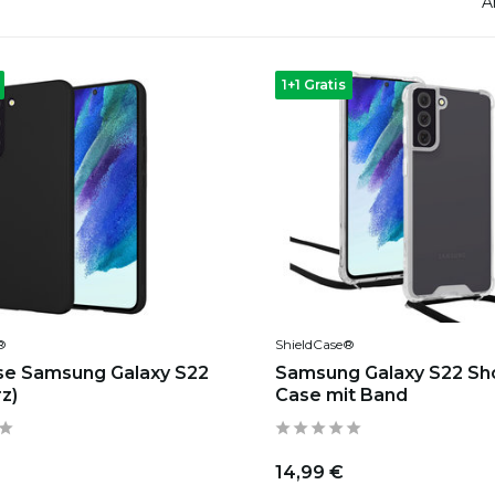
A
1+1 Gratis
®
ShieldCase®
se Samsung Galaxy S22
Samsung Galaxy S22 Sh
z)
Case mit Band
14,99 €