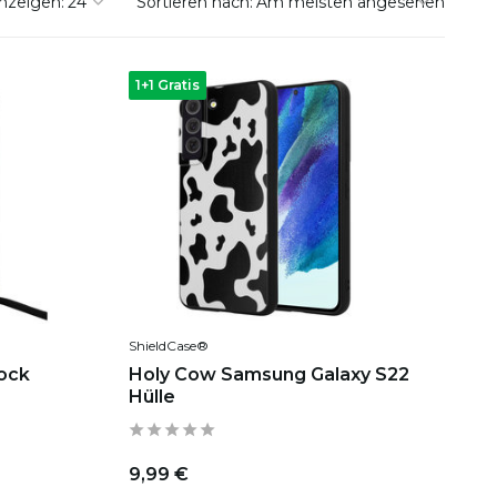
nzeigen:
Sortieren nach:
1+1 Gratis
ShieldCase®
ock
Holy Cow Samsung Galaxy S22
Hülle
9,99 €