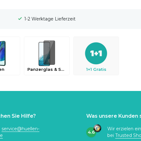
1-2 Werktage Lieferzeit
en
Panzerglas & Schutzfolien
1+1 Gratis
hen Sie Hilfe?
Was unsere Kunden 
:
service@huellen-
Wir erzielen ei
4.6
de
bei
Trusted Sh