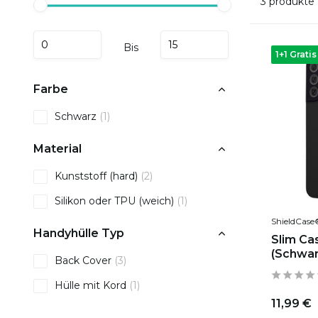
3 produkte
Bis
1+1 Gratis
Farbe
Schwarz
(1)
Material
Kunststoff (hard)
(2)
Silikon oder TPU (weich)
(1)
ShieldCase
Handyhülle Typ
Slim Ca
(Schwar
Back Cover
(3)
Hülle mit Kord
(1)
11,99 €