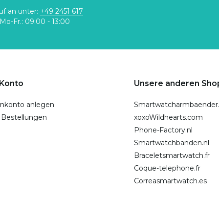
uf an unter:
+49 2451 617
Mo-Fr.: 09:00 - 13:00
 Konto
Unsere anderen Sho
nkonto anlegen
Smartwatcharmbaender
 Bestellungen
xoxoWildhearts.com
Phone-Factory.nl
Smartwatchbanden.nl
Braceletsmartwatch.fr
Coque-telephone.fr
Correasmartwatch.es