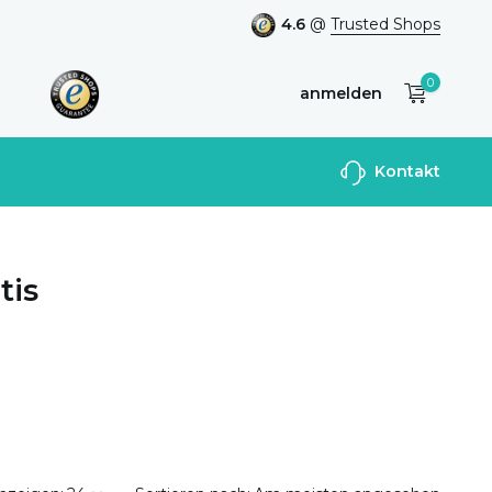
4.6
@
Trusted Shops
0
anmelden
Benutzerkonto
Kontakt
anlegen
tis