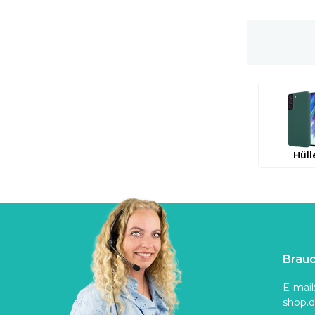
Gratis Versand
Hüll
Brauc
E-mail
shop.