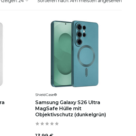
nzeigen:
Sortieren nach:
ShieldCase®
ra
Samsung Galaxy S26 Ultra
MagSafe Hülle mit
Objektivschutz (dunkelgrün)
13,99 €