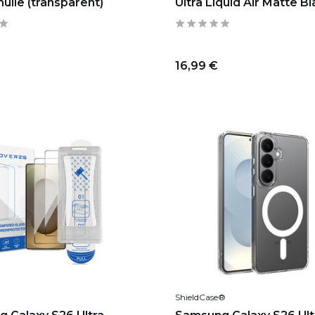
ülle (transparent)
Ultra Liquid Air Matte B
16,99 €
ShieldCase®