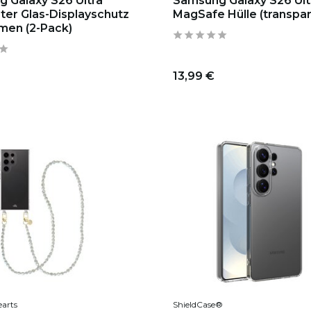
 Galaxy S26 Ultra
Samsung Galaxy S26 Ult
ter Glas-Displayschutz
MagSafe Hülle (transpar
men (2-Pack)
13,99 €
earts
ShieldCase®