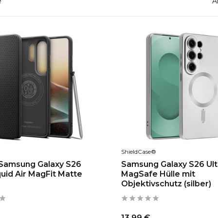
e
A
ShieldCase®
Samsung Galaxy S26
Samsung Galaxy S26 Ult
quid Air MagFit Matte
MagSafe Hülle mit
Objektivschutz (silber)
13,99 €