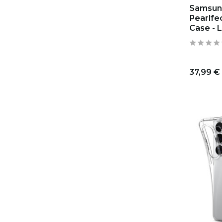
Samsung
Pearlfe
Case - 
37,99 €