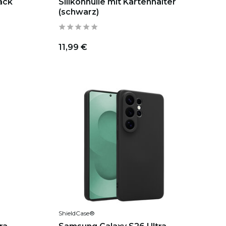
lack
Silikonhülle mit Kartenhalter
(schwarz)
11,99 €
ShieldCase®