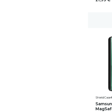
1-2 Werktage Lieferzeit
ShieldCase
Samsung
MagSafe