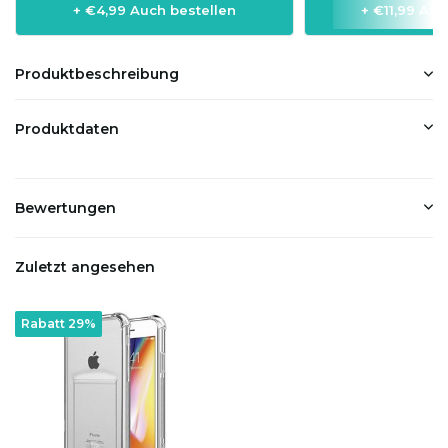
+ €4,99 Auch bestellen
+ €11,99 Auc
Produktbeschreibung
Produktdaten
Bewertungen
Zuletzt angesehen
Rabatt 29%