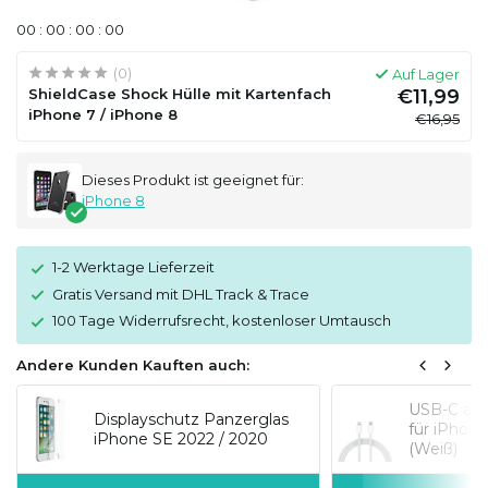
0
0
:
0
0
:
0
0
:
0
0
(0)
Auf Lager
ShieldCase Shock Hülle mit Kartenfach
€11,99
iPhone 7 / iPhone 8
€16,95
Dieses Produkt ist geeignet für:
iPhone 8
1-2 Werktage Lieferzeit
Gratis Versand mit DHL Track & Trace
100 Tage Widerrufsrecht, kostenloser Umtausch
Andere Kunden Kauften auch:
USB-C auf
Displayschutz Panzerglas
für iPhon
iPhone SE 2022 / 2020
(Weiß)