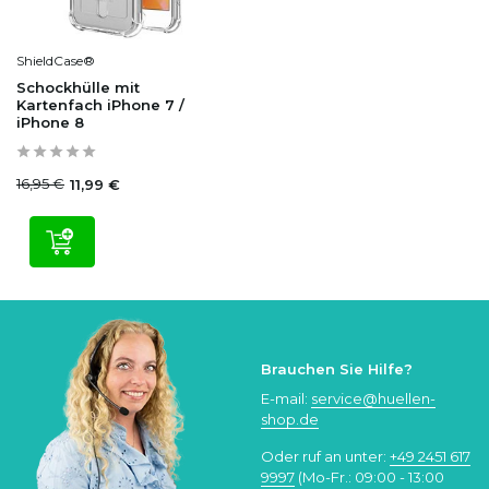
ShieldCase®
Schockhülle mit
Kartenfach iPhone 7 /
iPhone 8
16,95 €
11,99 €
Brauchen Sie Hilfe?
E-mail:
service@huellen-
shop.de
Oder ruf an unter:
+49 2451 617
9997
(Mo-Fr.: 09:00 - 13:00