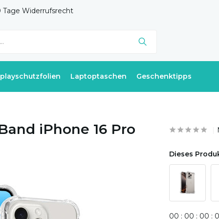
 Tage Widerrufsrecht
splayschutzfolien
Laptoptaschen
Geschenktipps
Band iPhone 16 Pro
Dieses Produk
0
0
:
0
0
:
0
0
: