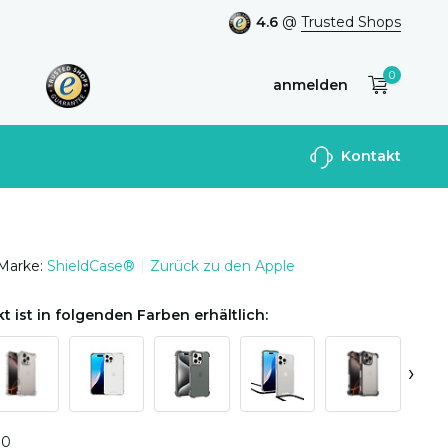
4.6
@
Trusted Shops
0
anmelden
Benutzerkonto
Kontakt
anlegen
Marke:
ShieldCase®
Zurück zu den Apple
t ist in folgenden Farben erhältlich:
›
0
0