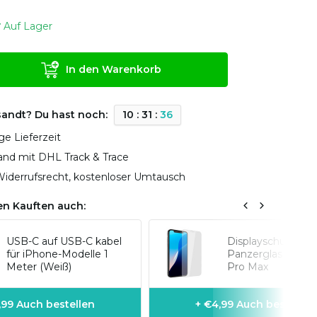
Auf Lager
In den Warenkorb
sandt? Du hast noch:
1
0
:
3
1
:
3
5
ge Lieferzeit
sand mit DHL Track & Trace
iderrufsrecht, kostenloser Umtausch
n Kauften auch:
USB-C auf USB-C kabel
Displayschutz
für iPhone-Modelle 1
Panzerglas iPhon
Meter (Weiß)
Pro Max
1,99 Auch bestellen
+ €4,99 Auch bestellen