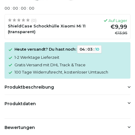
0
0
:
0
0
:
0
0
:
0
0
(0)
Auf Lager
ShieldCase Schockhülle Xiaomi Mi 11
€9,99
(transparent)
€13,95
Heute versandt? Du hast noch:
0
4
:
0
3
:
1
0
1-2 Werktage Lieferzeit
Gratis Versand mit DHL Track & Trace
100 Tage Widerrufsrecht, kostenloser Umtausch
Produktbeschreibung
Produktdaten
Bewertungen