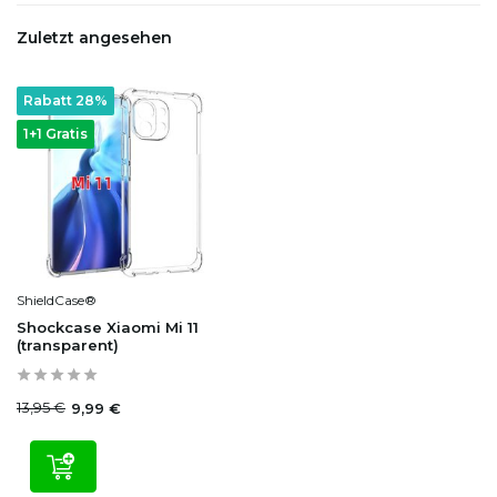
Zuletzt angesehen
Rabatt 28%
1+1 Gratis
ShieldCase®
Shockcase Xiaomi Mi 11
(transparent)
13,95 €
9,99 €