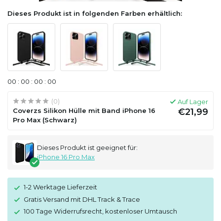
Dieses Produkt ist in folgenden Farben erhältlich:
0
0
:
0
0
:
0
0
:
0
0
(0)
Auf Lager
Coverzs Silikon Hülle mit Band iPhone 16
€21,99
Pro Max (Schwarz)
Dieses Produkt ist geeignet für:
iPhone 16 Pro Max
1-2 Werktage Lieferzeit
Gratis Versand mit DHL Track & Trace
100 Tage Widerrufsrecht, kostenloser Umtausch