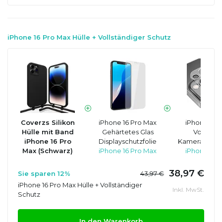
iPhone 16 Pro Max Hülle + Vollständiger Schutz
Coverzs Silikon
iPhone 16 Pro Max
iPhone 16 
Hülle mit Band
Gehärtetes Glas
Vollstän
iPhone 16 Pro
Displayschutzfolie
Kameraobjekt
Max (Schwarz)
iPhone 16 Pro Max
iPhone 16 
38,97 €
Sie sparen 12%
43,97 €
iPhone 16 Pro Max Hülle + Vollständiger
Inkl. MwSt.
Schutz
In den Warenkorb