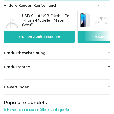
Andere Kunden Kauften auch:
USB-C auf USB-C kabel für
Displaysc
iPhone-Modelle 1 Meter
iPhone 16
(Weiß)
+ €11,99 Auch bestellen
+ €4,99 Auc
Produktbeschreibung
Produktdaten
Bewertungen
Populaire bundels
iPhone 16 Pro Max Hülle + Ladegerät