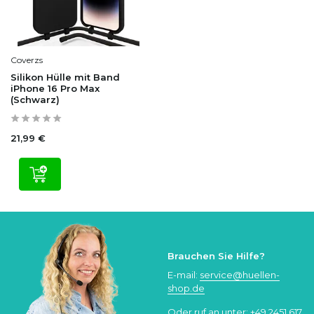
Coverzs
Silikon Hülle mit Band
iPhone 16 Pro Max
(Schwarz)
21,99 €
Brauchen Sie Hilfe?
E-mail:
service@huellen-
shop.de
Oder ruf an unter:
+49 2451 617