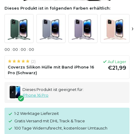
Dieses Produkt ist in folgenden Farben erhältlich:
›
0
0
:
0
0
:
0
0
:
0
0
(2)
Auf Lager
Coverzs Silikon Hülle mit Band iPhone 16
€21,99
Pro (Schwarz)
Dieses Produkt ist geeignet für:
iPhone 16 Pro
1-2 Werktage Lieferzeit
Gratis Versand mit DHL Track & Trace
100 Tage Widerrufsrecht, kostenloser Umtausch