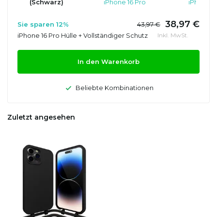
(Schwarz)
iPhone 16 Pro
iPhone 1
38,97 €
Sie sparen 12%
43,97 €
iPhone 16 Pro Hülle + Vollständiger Schutz
Inkl. MwSt.
In den Warenkorb
Beliebte Kombinationen
Zuletzt angesehen