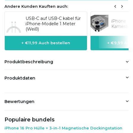
Andere Kunden Kauften auch:
USB-C auf USB-C kabel für
iPhone 16 
iPhone-Modelle 1 Meter
Kameraobj
(Weiß)
+ €11,99 Auch bestellen
+ €9,99 Auc
Produktbeschreibung
Produktdaten
Bewertungen
Populaire bundels
iPhone 16 Pro Hülle + 3-in-1 Magnetische Dockingstation