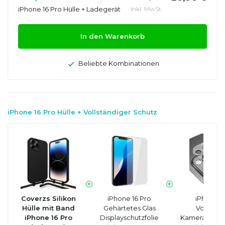
iPhone 16 Pro Hülle + Ladegerät
Inkl. MwSt.
In den Warenkorb
Beliebte Kombinationen
iPhone 16 Pro Hülle + Vollständiger Schutz
Coverzs Silikon
iPhone 16 Pro
iPhone 1
Hülle mit Band
Gehärtetes Glas
Vollstän
iPhone 16 Pro
Displayschutzfolie
Kameraobjekt