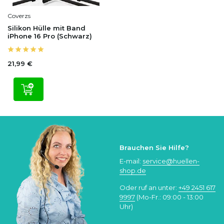
Coverzs
Silikon Hülle mit Band
iPhone 16 Pro (Schwarz)
21,99 €
Brauchen Sie Hilfe?
E-mail:
service@huellen-
shop.de
Oder ruf an unter:
+49 2451 617
9997
(Mo-Fr.: 09:00 - 13:00
Uhr)