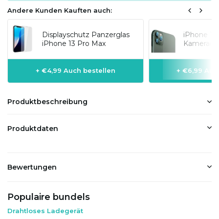
Andere Kunden Kauften auch:
Displayschutz Panzerglas
iPhone 13
iPhone 13 Pro Max
Kameraobj
+ €4,99 Auch bestellen
+ €6,99 Auc
Produktbeschreibung
Produktdaten
Bewertungen
Populaire bundels
Drahtloses Ladegerät