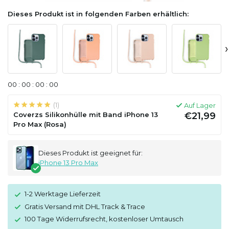
Dieses Produkt ist in folgenden Farben erhältlich:
›
0
0
:
0
0
:
0
0
:
0
0
(1)
Auf Lager
Coverzs Silikonhülle mit Band iPhone 13
€21,99
Pro Max (Rosa)
Dieses Produkt ist geeignet für:
iPhone 13 Pro Max
1-2 Werktage Lieferzeit
Gratis Versand mit DHL Track & Trace
100 Tage Widerrufsrecht, kostenloser Umtausch