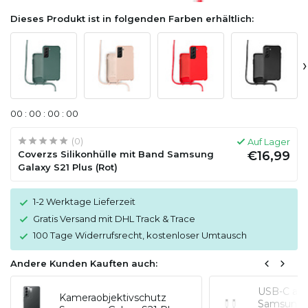
Dieses Produkt ist in folgenden Farben erhältlich:
›
0
0
:
0
0
:
0
0
:
0
0
(0)
Auf Lager
Coverzs Silikonhülle mit Band Samsung
€16,99
Galaxy S21 Plus (Rot)
1-2 Werktage Lieferzeit
Gratis Versand mit DHL Track & Trace
100 Tage Widerrufsrecht, kostenloser Umtausch
Andere Kunden Kauften auch:
USB-C auf 
Kameraobjektivschutz
Samsung-M