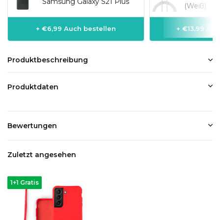
Samsung Galaxy S21 Plus
(Weiß)
+ €6,99 Auch bestellen
+ €13,99 Auc
Produktbeschreibung
Produktdaten
Bewertungen
Zuletzt angesehen
1+1 Gratis