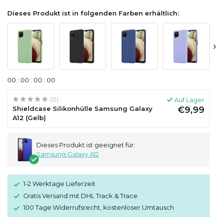
Dieses Produkt ist in folgenden Farben erhältlich:
›
0
0
:
0
0
:
0
0
:
0
0
(0)
Auf Lager
Shieldcase Silikonhülle Samsung Galaxy
€9,99
A12 (Gelb)
Dieses Produkt ist geeignet für:
Samsung Galaxy A12
1-2 Werktage Lieferzeit
Gratis Versand mit DHL Track & Trace
100 Tage Widerrufsrecht, kostenloser Umtausch