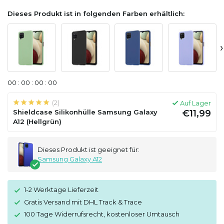
Dieses Produkt ist in folgenden Farben erhältlich:
›
0
0
:
0
0
:
0
0
:
0
0
(2)
Auf Lager
Shieldcase Silikonhülle Samsung Galaxy
€11,99
A12 (Hellgrün)
Dieses Produkt ist geeignet für:
Samsung Galaxy A12
1-2 Werktage Lieferzeit
Gratis Versand mit DHL Track & Trace
100 Tage Widerrufsrecht, kostenloser Umtausch