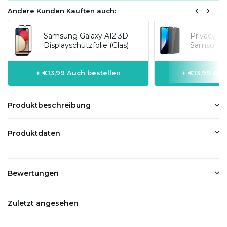
Andere Kunden Kauften auch:
Samsung Galaxy A12 3D
Privacy Sc
Displayschutzfolie (Glas)
Samsung G
+ €13,99 Auch bestellen
+ €13,99 Auc
Produktbeschreibung
Produktdaten
Bewertungen
Zuletzt angesehen