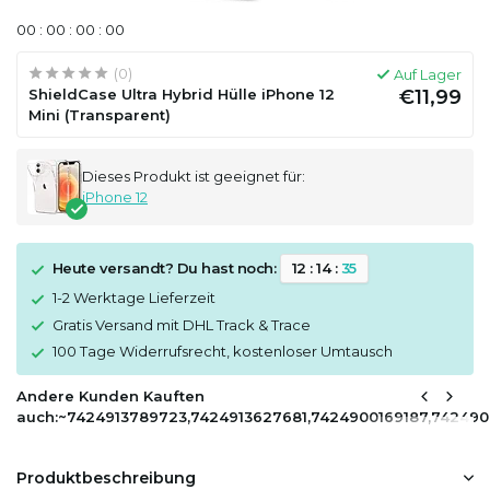
0
0
:
0
0
:
0
0
:
0
0
(0)
Auf Lager
ShieldCase Ultra Hybrid Hülle iPhone 12
€11,99
Mini (Transparent)
Dieses Produkt ist geeignet für:
iPhone 12
Heute versandt? Du hast noch:
1
2
:
1
4
:
3
5
1-2 Werktage Lieferzeit
Gratis Versand mit DHL Track & Trace
100 Tage Widerrufsrecht, kostenloser Umtausch
Andere Kunden Kauften
auch:~7424913789723,7424913627681,7424900169187,74249
Produktbeschreibung