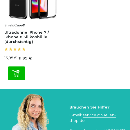
ShieldCase®
Ultradünne iPhone 7 /
iPhone 8 Silikonhülle
(durchsichtig)
13,95 €
11,99 €
Brauchen Sie Hilfe?
E-mail:
service@huellen-
shop.de