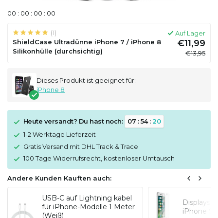
0
0
:
0
0
:
0
0
:
0
0
(1)
Auf Lager
ShieldCase Ultradünne iPhone 7 / iPhone 8
€11,99
Silikonhülle (durchsichtig)
€13,95
Dieses Produkt ist geeignet für:
iPhone 8
Heute versandt? Du hast noch:
0
7
:
5
4
:
1
9
1-2 Werktage Lieferzeit
Gratis Versand mit DHL Track & Trace
100 Tage Widerrufsrecht, kostenloser Umtausch
Andere Kunden Kauften auch:
USB-C auf Lightning kabel
Displaysc
für iPhone-Modelle 1 Meter
iPhone SE
(Weiß)