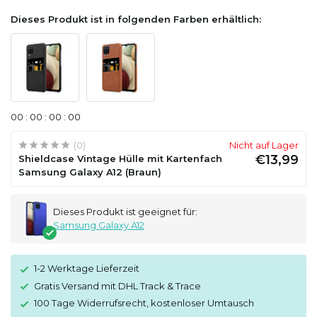
Dieses Produkt ist in folgenden Farben erhältlich:
0
0
:
0
0
:
0
0
:
0
0
(0)
Nicht auf Lager
€13,99
Shieldcase Vintage Hülle mit Kartenfach
Samsung Galaxy A12 (Braun)
Dieses Produkt ist geeignet für:
Samsung Galaxy A12
1-2 Werktage Lieferzeit
Gratis Versand mit DHL Track & Trace
100 Tage Widerrufsrecht, kostenloser Umtausch