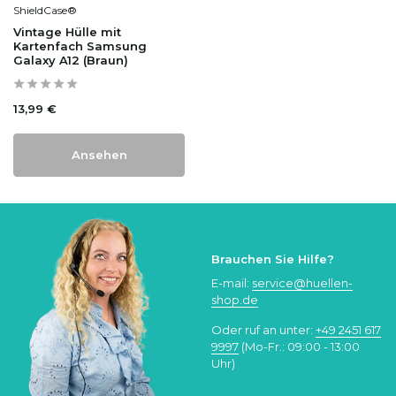
ShieldCase®
Vintage Hülle mit
Kartenfach Samsung
Galaxy A12 (Braun)
13,99 €
Ansehen
Brauchen Sie Hilfe?
E-mail:
service@huellen-
shop.de
Oder ruf an unter:
+49 2451 617
9997
(Mo-Fr.: 09:00 - 13:00
Uhr)