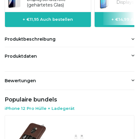
Displaysch
(gehärtetes Glas)
+ €11,95 Auch bestellen
+ €14,99 Auc
Produktbeschreibung
Produktdaten
Bewertungen
Populaire bundels
iPhone 12 Pro Hülle + Ladegerät