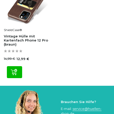
ShieldCase®
Vintage Hülle mit
Kartenfach Phone 12 Pro
(braun)
14,99 €
12,99 €
Brauchen Sie Hilfe?
E-mail:
service@huellen-
shop.de