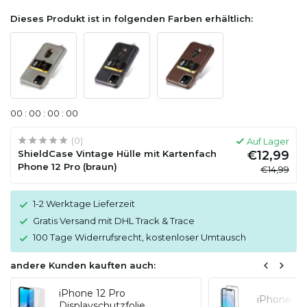
Dieses Produkt ist in folgenden Farben erhältlich:
0
0
:
0
0
:
0
0
:
0
0
(0)
Auf Lager
ShieldCase Vintage Hülle mit Kartenfach
€12,99
Phone 12 Pro (braun)
€14,99
1-2 Werktage Lieferzeit
Gratis Versand mit DHL Track & Trace
100 Tage Widerrufsrecht, kostenloser Umtausch
andere Kunden kauften auch:
iPhone 12 Pro
iPhone 12
Displayschutzfolie