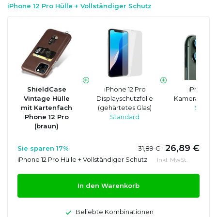
iPhone 12 Pro Hülle + Vollständiger Schutz
ShieldCase
iPhone 12 Pro
iPhone 1
Vintage Hülle
Displayschutzfolie
Kameraobjekt
mit Kartenfach
(gehärtetes Glas)
Standa
Phone 12 Pro
Standard
(braun)
26,89 €
Sie sparen 17%
31,89 €
iPhone 12 Pro Hülle + Vollständiger Schutz
Inkl. MwSt.
In den Warenkorb
Beliebte Kombinationen