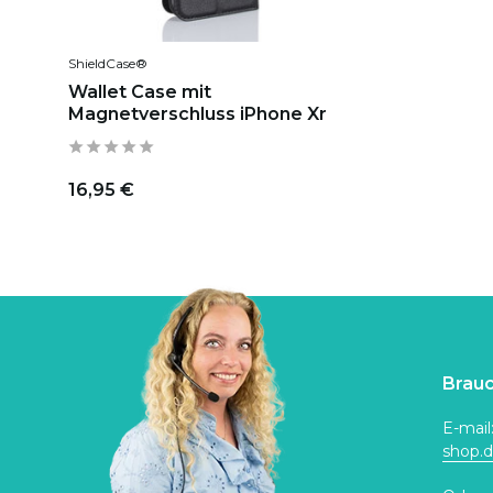
ShieldCase®
Wallet Case mit
Magnetverschluss iPhone Xr
16,95 €
Brauc
E-mail
shop.