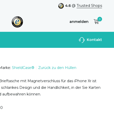
4.6
@
Trusted Shops
0
anmelden
Benutzerkonto
Kontakt
anlegen
Marke:
ShieldCase®
Zurück zu den Hüllen
rieftasche mit Magnetverschluss für das iPhone Xr ist
r schlankes Design und die Handlichkeit, in der Sie Karten
d aufbewahren können.
0
0