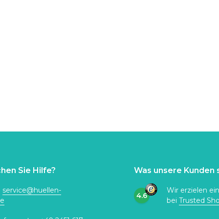
hen Sie Hilfe?
Was unsere Kunden 
:
service@huellen-
Wir erzielen ei
4.6
de
bei
Trusted Sh