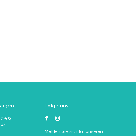
sagen
Folge uns
ne
4.6
ops
Melden Sie sich für unseren