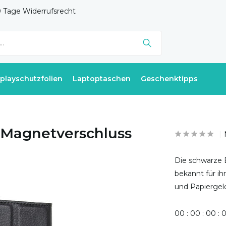
 Tage Widerrufsrecht
splayschutzfolien
Laptoptaschen
Geschenktipps
 Magnetverschluss
Die schwarze B
bekannt für ih
und Papiergel
0
0
:
0
0
:
0
0
: