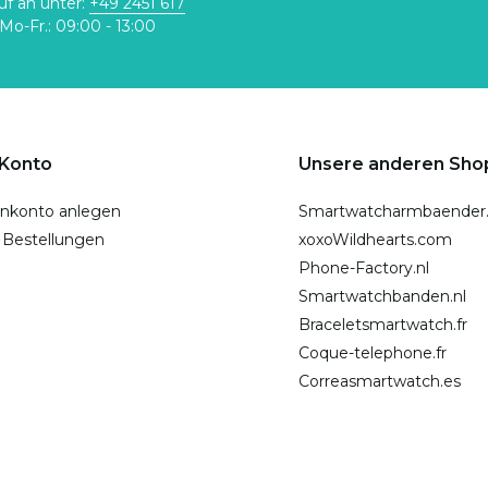
uf an unter:
+49 2451 617
Mo-Fr.: 09:00 - 13:00
 Konto
Unsere anderen Sho
nkonto anlegen
Smartwatcharmbaender
 Bestellungen
xoxoWildhearts.com
Phone-Factory.nl
Smartwatchbanden.nl
Braceletsmartwatch.fr
Coque-telephone.fr
Correasmartwatch.es