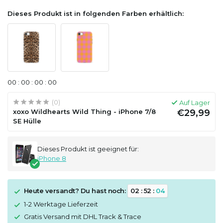
Dieses Produkt ist in folgenden Farben erhältlich:
0
0
:
0
0
:
0
0
:
0
0
(0)
Auf Lager
xoxo Wildhearts Wild Thing - iPhone 7/8
€29,99
SE Hülle
Dieses Produkt ist geeignet für:
iPhone 8
Heute versandt? Du hast noch:
0
2
:
5
2
:
0
4
1-2 Werktage Lieferzeit
Gratis Versand mit DHL Track & Trace