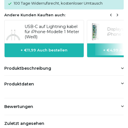
100 Tage Widerrufsrecht, kostenloser Umtausch
Andere Kunden Kauften auch:
USB-C auf Lightning kabel
Displaysc
für iPhone-Modelle 1 Meter
iPhone SE
(Weiß)
+ €11,99 Auch bestellen
+ €4,99 Auc
Produktbeschreibung
Produktdaten
Bewertungen
Zuletzt angesehen