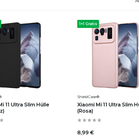
A
1+1 Gratis
®
ShieldCase®
i 11 Ultra Slim Hülle
Xiaomi Mi 11 Ultra Slim H
z)
(Rosa)
8,99 €