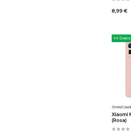
8,99 €
1+1 Gratis
ShieldCase
Xiaomi M
(Rosa)