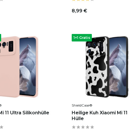
8,99 €
1+1 Gratis
®
ShieldCase®
i 11 Ultra Silikonhülle
Heilige Kuh Xiaomi Mi 11 
Hülle