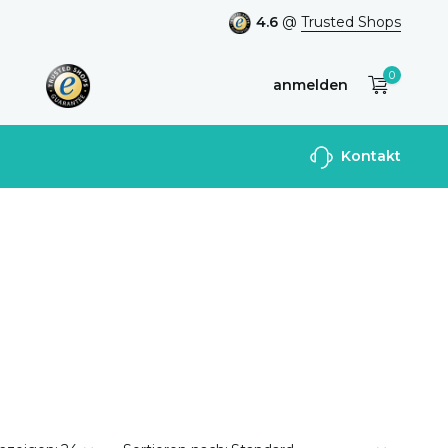
4.6
@
Trusted Shops
0
anmelden
Benutzerkonto
Kontakt
anlegen