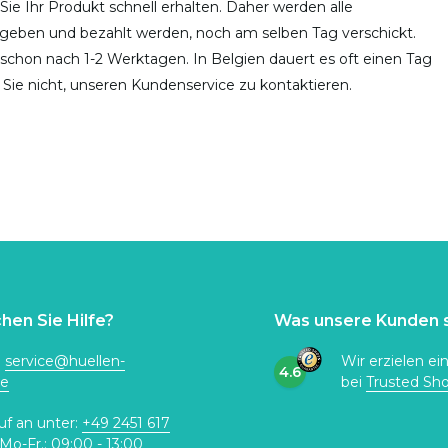
 Sie Ihr Produkt schnell erhalten. Daher werden alle
egeben und bezahlt werden, noch am selben Tag verschickt.
t schon nach 1-2 Werktagen. In Belgien dauert es oft einen Tag
Sie nicht, unseren Kundenservice zu kontaktieren.
hen Sie Hilfe?
Was unsere Kunden 
:
service@huellen-
Wir erzielen ei
4.6
de
bei
Trusted Sh
uf an unter:
+49 2451 617
Mo-Fr.: 09:00 - 13:00