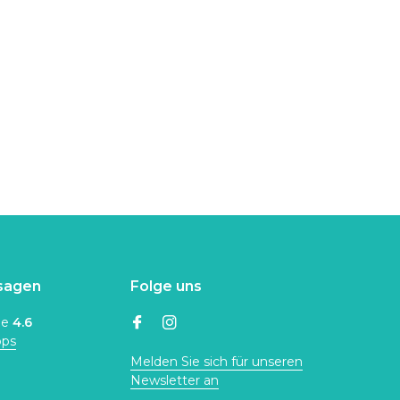
sagen
Folge uns
ne
4.6
ops
Melden Sie sich für unseren
Newsletter an