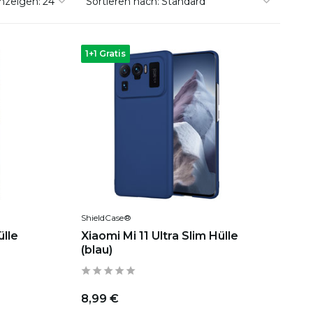
nzeigen:
Sortieren nach:
1+1 Gratis
ShieldCase®
ülle
Xiaomi Mi 11 Ultra Slim Hülle
(blau)
8,99 €