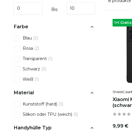
8 produkte
Bis
1+1 Gratis
Farbe
Blau
(2)
Rosa
(2)
Transparent
(1)
Schwarz
(3)
Weiß
(1)
ShieldCase
Material
Xiaomi M
Kunststoff (hard)
(3)
(schwar
Silikon oder TPU (weich)
(5)
9,99 €
Handyhülle Typ