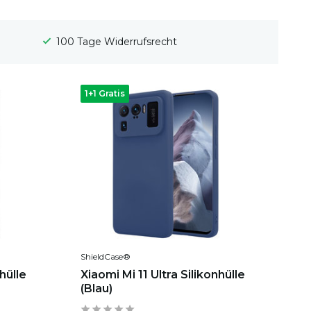
Gratis Versand
1+1 Gratis
ShieldCase®
hülle
Xiaomi Mi 11 Ultra Silikonhülle
(Blau)