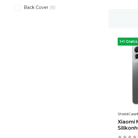
Back Cover
(8)
1-2 Werktage Lieferzeit
1+1 Gratis
ShieldCase
Xiaomi 
Silikonh