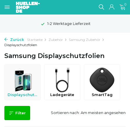
0
1-2 Werktage Lieferzeit
Zurück
Startseite
Zubehör
Samsung Zubehör
Displayschutzfolien
Samsung Displayschutzfolien
Displayschutzfolien
Ladegeräte
SmartTag
Sortieren nach:
Filter