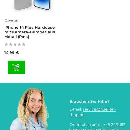
Coverzs
iPhone 14 Plus Hardcase
mit Kamera-Bumper aus
Metall (Pink)
14,99 €
Brauchen Sie Hilfe?
E-mail:
service@huellen-
shop.de
Oder ruf an unter:
+49 2451 617
9997
(Mo-Fr.: 09:00 - 13:00