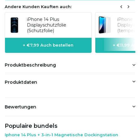
Andere Kunden Kauften auch:
iPhone 14 Plus
iPhone 14
Displayschutzfolie
Displaysch
(Schutzfolie)
(temperier
+ €7,99 Auch bestellen
+ €11,99 Auc
Produktbeschreibung
Produktdaten
Bewertungen
Populaire bundels
Iphone 14 Plus + 3-in-1 Magnetische Dockingstation