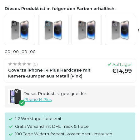
Dieses Produkt ist in folgenden Farben erhältlich:
›
0
0
:
0
0
:
0
0
:
0
0
(0)
Auf Lager
Coverzs iPhone 14 Plus Hardcase mit
€14,99
Kamera-Bumper aus Metall (Pink)
Dieses Produkt ist geeignet für:
iPhone 14 Plus
1-2 Werktage Lieferzeit
Gratis Versand mit DHL Track & Trace
100 Tage Widerrufsrecht, kostenloser Umtausch