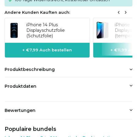
Andere Kunden Kauften auch:
iPhone 14 Plus
iPhone 14
Displayschutzfolie
Displaysch
(Schutzfolie)
(temperier
+ €7,99 Auch bestellen
+ €11,99 Auc
Produktbeschreibung
Produktdaten
Bewertungen
Populaire bundels