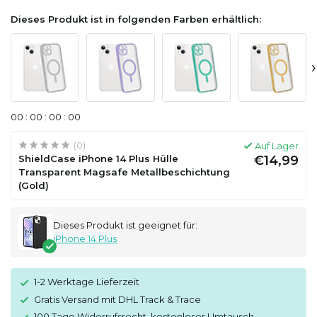
Dieses Produkt ist in folgenden Farben erhältlich:
›
0
0
:
0
0
:
0
0
:
0
0
(0)
Auf Lager
ShieldCase iPhone 14 Plus Hülle
€14,99
Transparent Magsafe Metallbeschichtung
(Gold)
Dieses Produkt ist geeignet für:
iPhone 14 Plus
1-2 Werktage Lieferzeit
Gratis Versand mit DHL Track & Trace
100 Tage Widerrufsrecht, kostenloser Umtausch