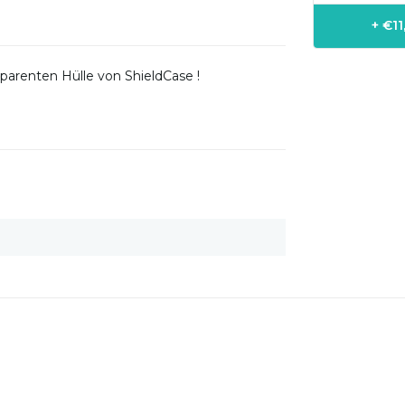
+ €1
sparenten Hülle von ShieldCase !