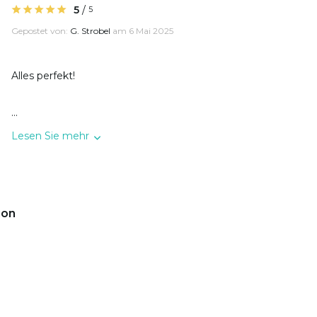
5
/
5
Gepostet von:
G. Strobel
am 6 Mai 2025
Alles perfekt!
...
Lesen Sie mehr
ion