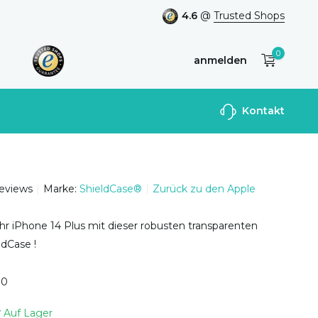
4.6
@
Trusted Shops
0
anmelden
Benutzerkonto
Kontakt
anlegen
reviews
Marke:
ShieldCase®
Zurück zu den Apple
hr iPhone 14 Plus mit dieser robusten transparenten
ldCase !
0
0
Auf Lager