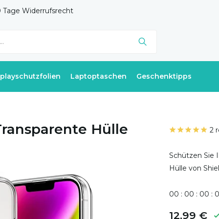
 Tage Widerrufsrecht
splayschutzfolien
Laptoptaschen
Geschenktipps
Transparente Hülle
2 
Schützen Sie I
Hülle von Shie
0
0
:
0
0
:
0
0
:
12,99 €