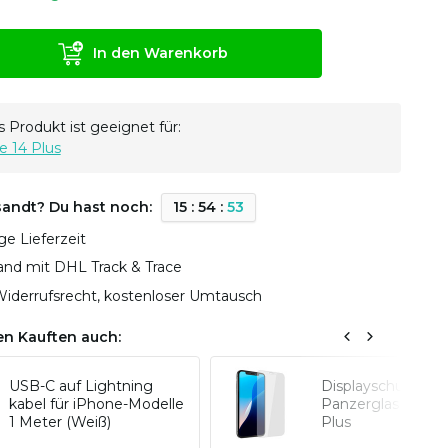
In den Warenkorb
 Produkt ist geeignet für:
e 14 Plus
sandt? Du hast noch:
1
5
:
5
4
:
5
2
ge Lieferzeit
sand mit DHL Track & Trace
iderrufsrecht, kostenloser Umtausch
n Kauften auch:
USB-C auf Lightning
Displayschutz
kabel für iPhone-Modelle
Panzerglas iPhon
1 Meter (Weiß)
Plus