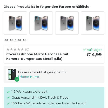
Dieses Produkt ist in folgenden Farben erhältlich:
0
0
:
0
0
:
0
0
:
0
0
(0)
Auf Lager
Coverzs iPhone 14 Pro Hardcase mit
€14,99
Kamera-Bumper aus Metall (Lila)
Dieses Produkt ist geeignet für:
iPhone 14 Pro
1-2 Werktage Lieferzeit
Gratis Versand mit DHL Track & Trace
100 Tage Widerrufsrecht, kostenloser Umtausch