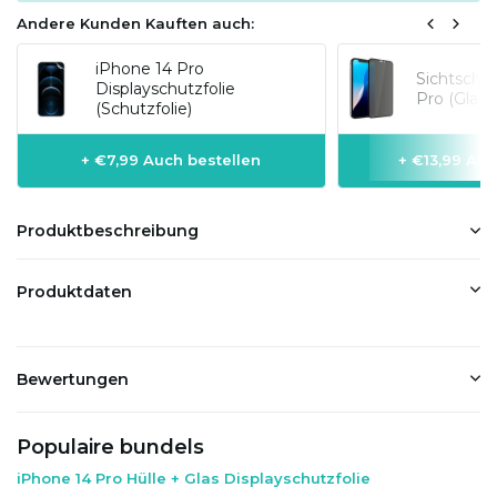
Andere Kunden Kauften auch:
iPhone 14 Pro
Sichtschut
Displayschutzfolie
Pro (Glas)
(Schutzfolie)
+ €7,99 Auch bestellen
+ €13,99 Auc
Produktbeschreibung
Produktdaten
Bewertungen
Populaire bundels
iPhone 14 Pro Hülle + Glas Displayschutzfolie