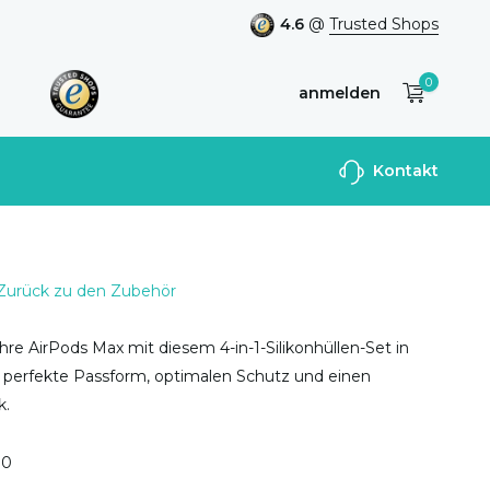
4.6
@
Trusted Shops
0
anmelden
Benutzerkonto
Kontakt
anlegen
Zurück zu den Zubehör
hre AirPods Max mit diesem 4-in-1-Silikonhüllen-Set in
t perfekte Passform, optimalen Schutz und einen
k.
0
0