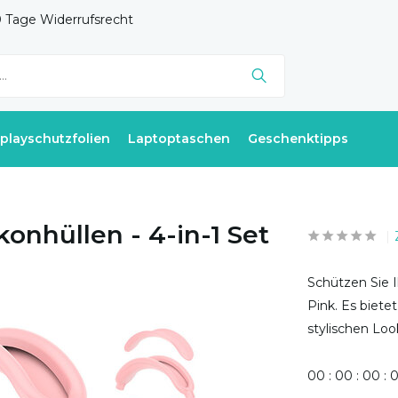
 Tage Widerrufsrecht
splayschutzfolien
Laptoptaschen
Geschenktipps
konhüllen - 4-in-1 Set
Schützen Sie I
Pink. Es biete
stylischen Loo
0
0
:
0
0
:
0
0
: