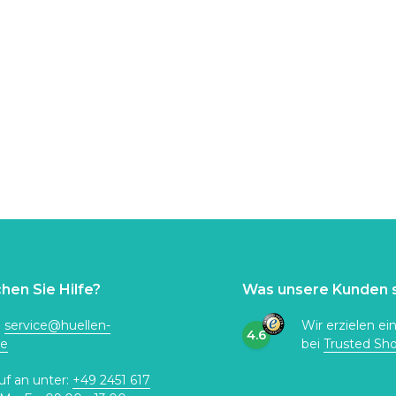
hen Sie Hilfe?
Was unsere Kunden 
:
service@huellen-
Wir erzielen ei
4.6
de
bei
Trusted Sh
uf an unter:
+49 2451 617