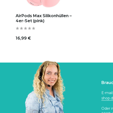
AirPods Max Silikonhüllen –
4er-Set (pink)
16,99 €
Brauc
E-mail
shop.
Oder r