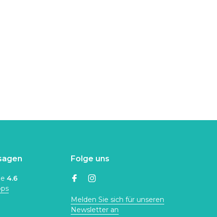
sagen
Folge uns
ne
4.6
ops
Melden Sie sich für unseren
Newsletter an