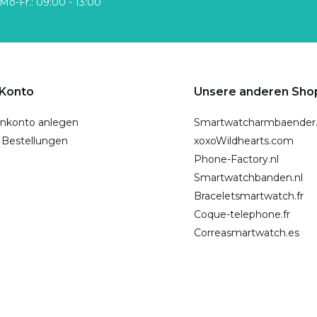
Mo-Fr.: 09:00 - 13:00
 Konto
Unsere anderen Sho
nkonto anlegen
Smartwatcharmbaender
 Bestellungen
xoxoWildhearts.com
Phone-Factory.nl
Smartwatchbanden.nl
Braceletsmartwatch.fr
Coque-telephone.fr
Correasmartwatch.es