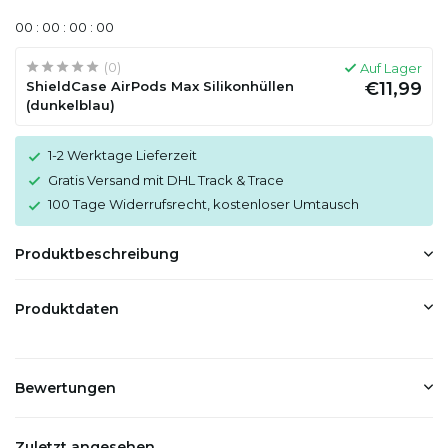
0
0
:
0
0
:
0
0
:
0
0
(0)
Auf Lager
ShieldCase AirPods Max Silikonhüllen
€11,99
(dunkelblau)
1-2 Werktage Lieferzeit
Gratis Versand mit DHL Track & Trace
100 Tage Widerrufsrecht, kostenloser Umtausch
Produktbeschreibung
Produktdaten
Bewertungen
Zuletzt angesehen