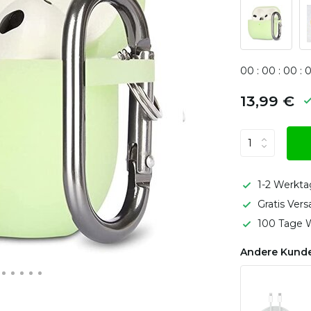
0
0
:
0
0
:
0
0
:
13,99 €
1-2 Werkta
Gratis Ver
100 Tage W
Andere Kunde