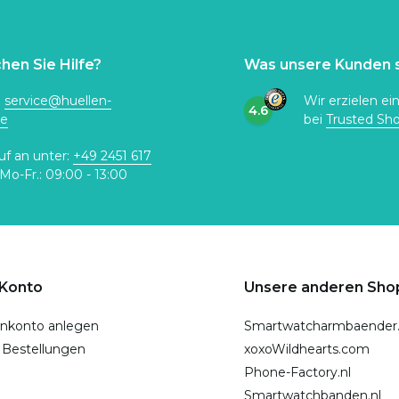
hen Sie Hilfe?
Was unsere Kunden 
:
service@huellen-
Wir erzielen ei
4.6
de
bei
Trusted Sh
uf an unter:
+49 2451 617
Mo-Fr.: 09:00 - 13:00
 Konto
Unsere anderen Sho
nkonto anlegen
Smartwatcharmbaender
 Bestellungen
xoxoWildhearts.com
Phone-Factory.nl
Smartwatchbanden.nl