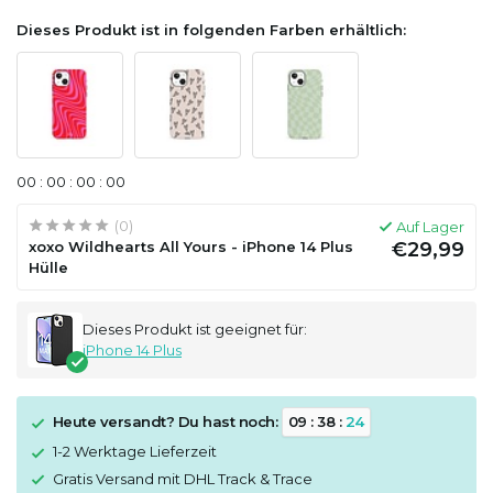
Dieses Produkt ist in folgenden Farben erhältlich:
0
0
:
0
0
:
0
0
:
0
0
(0)
Auf Lager
xoxo Wildhearts All Yours - iPhone 14 Plus
€29,99
Hülle
Dieses Produkt ist geeignet für:
iPhone 14 Plus
Heute versandt? Du hast noch:
0
9
:
3
8
:
2
4
1-2 Werktage Lieferzeit
Gratis Versand mit DHL Track & Trace