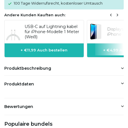
100 Tage Widerrufsrecht, kostenloser Umtausch
Andere Kunden Kauften auch:
USB-C auf Lightning kabel
Displaysc
für iPhone-Modelle 1 Meter
iPhone 14
(Weiß)
+ €11,99 Auch bestellen
+ €4,99 Auc
Produktbeschreibung
Produktdaten
Bewertungen
Populaire bundels