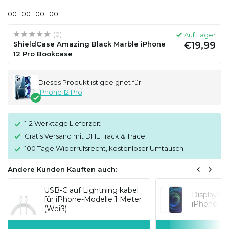
0
0
:
0
0
:
0
0
:
0
0
(0)
Auf Lager
ShieldCase Amazing Black Marble iPhone
€19,99
12 Pro Bookcase
Dieses Produkt ist geeignet für:
iPhone 12 Pro
1-2 Werktage Lieferzeit
Gratis Versand mit DHL Track & Trace
100 Tage Widerrufsrecht, kostenloser Umtausch
Andere Kunden Kauften auch:
USB-C auf Lightning kabel
Displaysc
für iPhone-Modelle 1 Meter
iPhone 12
(Weiß)