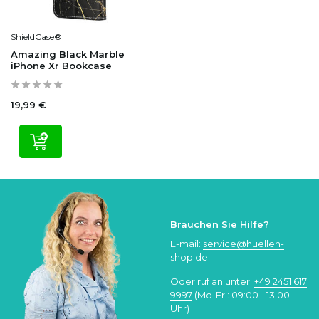
ShieldCase®
Amazing Black Marble
iPhone Xr Bookcase
19,99 €
Brauchen Sie Hilfe?
E-mail:
service@huellen-
shop.de
Oder ruf an unter:
+49 2451 617
9997
(Mo-Fr.: 09:00 - 13:00
Uhr)