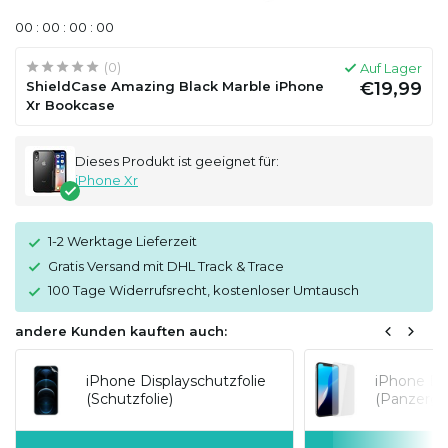
0
0
:
0
0
:
0
0
:
0
0
(0)
Auf Lager
ShieldCase Amazing Black Marble iPhone
€19,99
Xr Bookcase
Dieses Produkt ist geeignet für:
iPhone Xr
1-2 Werktage Lieferzeit
Gratis Versand mit DHL Track & Trace
100 Tage Widerrufsrecht, kostenloser Umtausch
andere Kunden kauften auch:
iPhone Displayschutzfolie
iPhone Di
(Schutzfolie)
(Panzergla