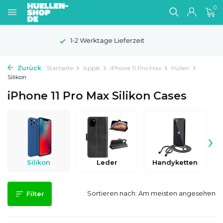
0
100 Tage Widerrufsrecht
Zurück
Startseite
Apple
iPhone 11 Pro Max
Hüllen
Silikon
iPhone 11 Pro Max Silikon Cases
›
Silikon
Leder
Handyketten
Sortieren nach:
Filter