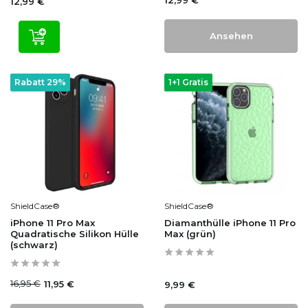
12,99 €
Ansehen
Rabatt 29%
1+1 Gratis
ShieldCase®
ShieldCase®
iPhone 11 Pro Max
Diamanthülle iPhone 11 Pro
Quadratische Silikon Hülle
Max (grün)
(schwarz)
16,95 €
11,95 €
9,99 €