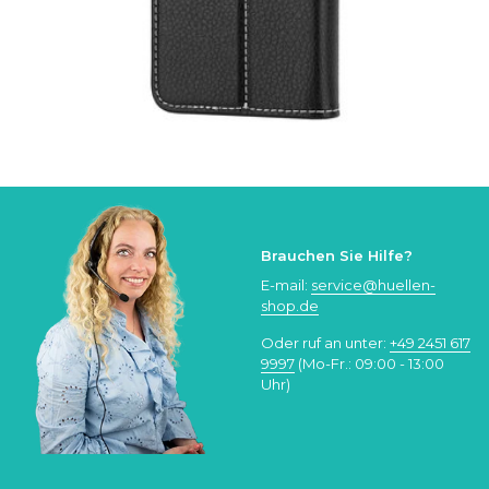
Brauchen Sie Hilfe?
E-mail:
service@huellen-
shop.de
Oder ruf an unter:
+49 2451 617
9997
(Mo-Fr.: 09:00 - 13:00
Uhr)