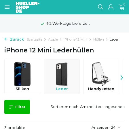
0
1-2 Werktage Lieferzeit
Zurück
Startseite
Apple
iPhone 12 Mini
Hüllen
Leder
iPhone 12 Mini Lederhüllen
›
Silikon
Leder
Handyketten
D
Sortieren nach:
Filter
Anzeigen:
3 produkte