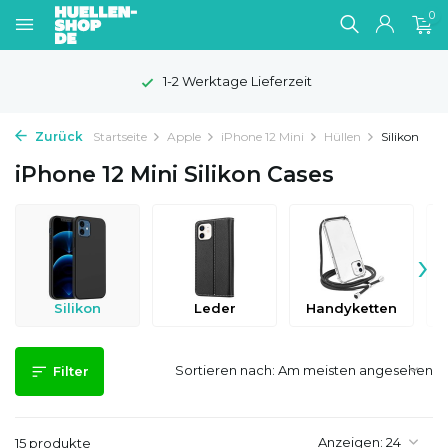
0
100 Tage Widerrufsrecht
Zurück
Startseite
Apple
iPhone 12 Mini
Hüllen
Silikon
iPhone 12 Mini Silikon Cases
›
Silikon
Leder
Handyketten
D
Sortieren nach:
Filter
Anzeigen:
15 produkte