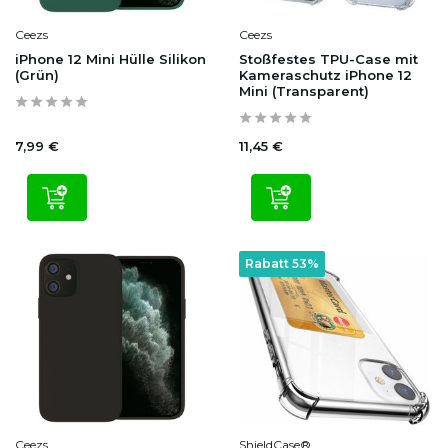
Ceezs
Ceezs
iPhone 12 Mini Hülle Silikon
Stoßfestes TPU-Case mit
(Grün)
Kameraschutz iPhone 12
Mini (Transparent)
7,99 €
11,45 €
Rabatt 53%
Ceezs
ShieldCase®