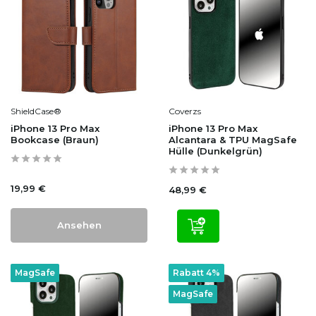
ShieldCase®
Coverzs
iPhone 13 Pro Max
iPhone 13 Pro Max
Bookcase (Braun)
Alcantara & TPU MagSafe
Hülle (Dunkelgrün)
19,99 €
48,99 €
Ansehen
MagSafe
Rabatt 4%
MagSafe