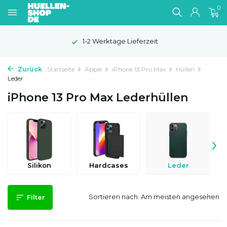
0
100 Tage Widerrufsrecht
Zurück
Startseite
Apple
iPhone 13 Pro Max
Hüllen
Leder
iPhone 13 Pro Max Lederhüllen
›
Silikon
Hardcases
Leder
Sortieren nach:
Filter