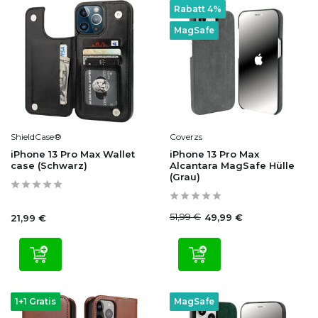
Rabatt 4%
MagSafe
ShieldCase®
Coverzs
iPhone 13 Pro Max Wallet
iPhone 13 Pro Max
case (Schwarz)
Alcantara MagSafe Hülle
(Grau)
51,99 €
49,99 €
21,99 €
1+1 Gratis
MagSafe