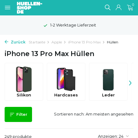
0
1-2 Werktage Lieferzeit
Zurück
Startseite
Apple
iPhone 13 Pro Max
Hüllen
iPhone 13 Pro Max Hüllen
›
Silikon
Hardcases
Leder
Sortieren nach:
Filter
Anzeigen:
249 produkte