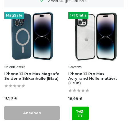
1-2 Werktage Lieferzeit
MagSafe
1+1 Gratis
ShieldCase®
Coverzs
iPhone 13 Pro Max Magsafe
iPhone 13 Pro Max
Seidene Silikonhülle (Blau)
Acrylrand Hülle mattiert
(Grün)
11,99 €
18,99 €
Ansehen