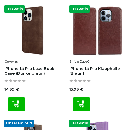
1+1 Gratis
1+1 Gratis
Coverzs
ShieldCase®
iPhone 14 Pro Luxe Book
iPhone 14 Pro Klapphülle
Case (Dunkelbraun)
(Braun)
14,99 €
15,99 €
Unser Favorit!
1+1 Gratis