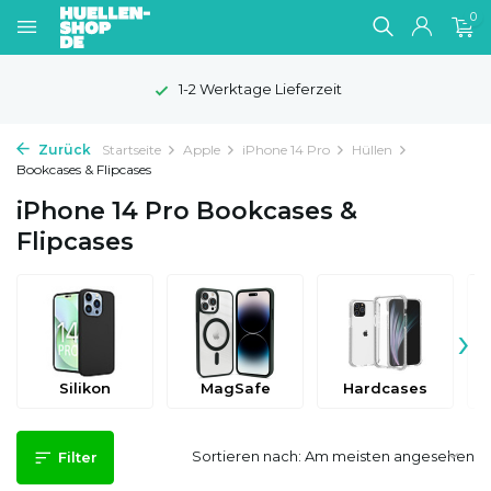
0
1-2 Werktage Lieferzeit
Zurück
Startseite
Apple
iPhone 14 Pro
Hüllen
Bookcases & Flipcases
iPhone 14 Pro Bookcases &
Flipcases
›
Silikon
MagSafe
Hardcases
Sortieren nach:
Filter